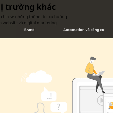
ị trường khác
chia sẻ những thông tin, xu hướng
ển website và digital marketing
Brand
Automation và công cụ