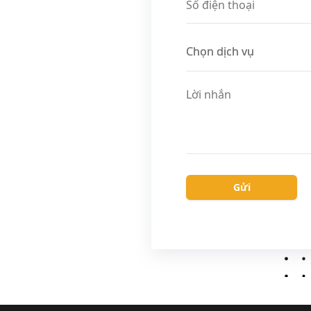
Số điện thoại
Chọn dịch vụ
Chọn dịch vụ
Lời nhắn
Gửi