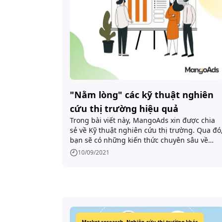
"Nằm lòng" các kỹ thuật nghiên
cứu thị trường hiệu quả
Trong bài viết này, MangoAds xin được chia
sẻ về Kỹ thuật nghiên cứu thị trường. Qua đó
bạn sẽ có những kiến thức chuyên sâu về
nghiên cứu thị trường, các kỹ thuật nghiên
10/09/2021
cứu cũng như những sai lầm bạn cần lưu ý
khi thực hiện tiến trình này.