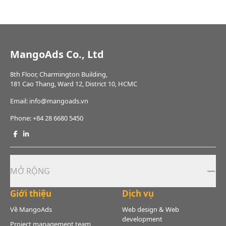
MangoAds Co., Ltd
8th Floor, Charmington Building,
181 Cao Thang, Ward 12, District 10, HCMC
Email: info@mangoads.vn
Phone:
+84 28 6680 5450
MỞ RỘNG
Giới thiệu
Dịch vụ
Về MangoAds
Web design & Web
development
Project management team